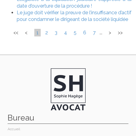
date d’ouverture de la procédure !
Le juge doit vérifier la preuve de l’insuffisance d’actif
pour condamner le dirigeant de la société liquidée
<<
<
1
2
3
4
5
6
7
...
>
>>
Bureau
Accueil