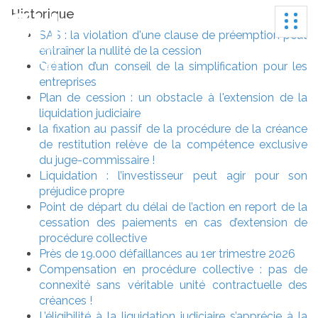
Historique
Ouvrir
SAS : la violation d'une clause de préemption peut
entraîner la nullité de la cession
Création d’un conseil de la simplification pour les
entreprises
Plan de cession : un obstacle à l'extension de la
liquidation judiciaire
la fixation au passif de la procédure de la créance
de restitution relève de la compétence exclusive
du juge-commissaire !
Liquidation : l’investisseur peut agir pour son
préjudice propre
Point de départ du délai de l’action en report de la
cessation des paiements en cas d’extension de
procédure collective
Près de 19.000 défaillances au 1er trimestre 2026
Compensation en procédure collective : pas de
connexité sans véritable unité contractuelle des
créances !
L’éligibilité à la liquidation judiciaire s’apprécie à la