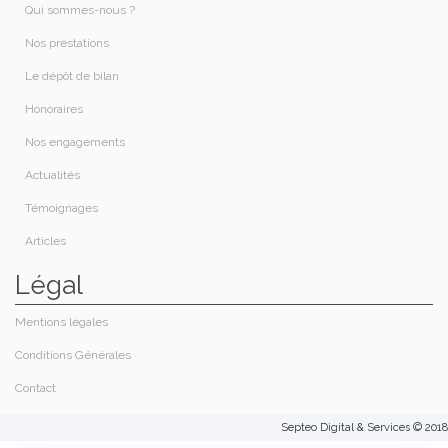
Qui sommes-nous ?​
Nos prestations​
Le dépôt de bilan
Honoraires​
Nos engagements
Actualités
Témoignages
Articles
Légal
Mentions légales
Conditions Générales
Contact
Septeo Digital & Services © 2018