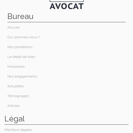
Bureau
Accueil
Qui sommes-nous ?​
Nos prestations​
Le dépôt de bilan
Honoraires​
Nos engagements
Actualités
Témoignages
Articles
Légal
Mentions légales