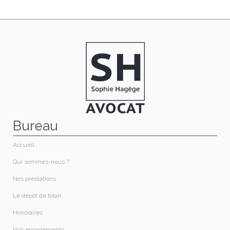
Bureau
Accueil
Qui sommes-nous ?​
Nos prestations​
Le dépôt de bilan
Honoraires​
Nos engagements