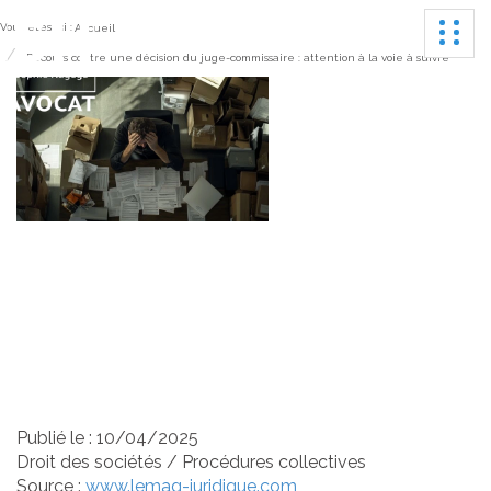
Ouvrir
Vous êtes ici :
Accueil
Recours contre une décision du juge-commissaire : attention à la voie à suivre
Recours contre une
décision du juge-
commissaire : attention à
la voie à suivre
Publié le :
10/04/2025
Droit des sociétés
/
Procédures collectives
Source :
www.lemag-juridique.com