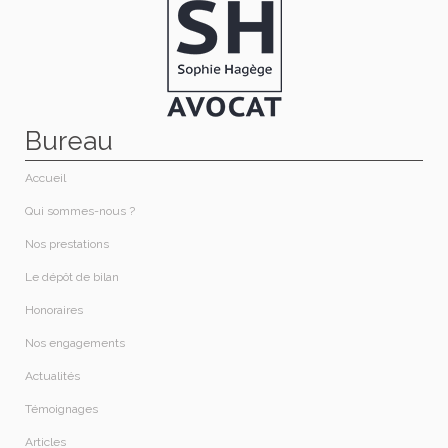
Bureau
Accueil
Qui sommes-nous ?​
Nos prestations​
Le dépôt de bilan
Honoraires​
Nos engagements
Actualités
Témoignages
Articles