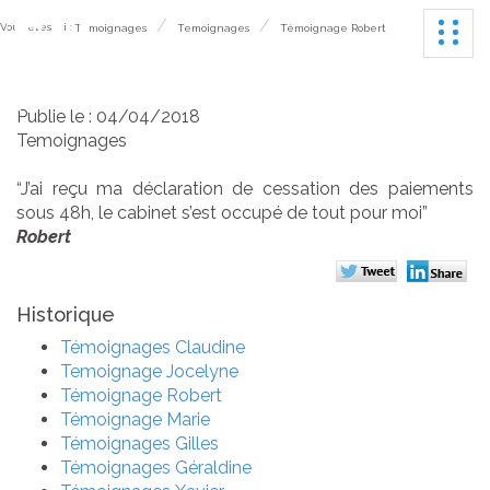
Ouvrir
Vous êtes ici :
Témoignages
Temoignages
Témoignage Robert
Témoignage Robert
Publié le :
04/04/2018
Temoignages
“J’ai reçu ma déclaration de cessation des paiements
sous 48h, le cabinet s’est occupé de tout pour moi”​
Robert
Historique
Témoignages Claudine
Temoignage Jocelyne
Témoignage Robert
Témoignage Marie
Témoignages Gilles
Témoignages Géraldine