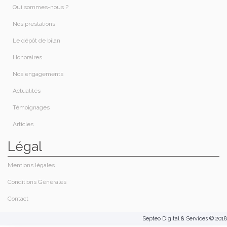
Qui sommes-nous ?​
Nos prestations​
Le dépôt de bilan
Honoraires​
Nos engagements
Actualités
Témoignages
Articles
Légal
Mentions légales
Conditions Générales
Contact
Septeo Digital & Services © 2018