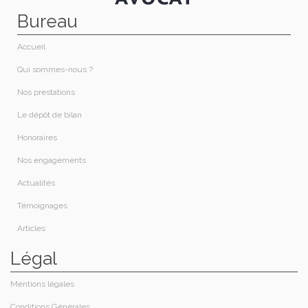
Bureau
Accueil
Qui sommes-nous ?​
Nos prestations​
Le dépôt de bilan
Honoraires​
Nos engagements
Actualités
Témoignages
Articles
Légal
Mentions légales
Conditions Générales