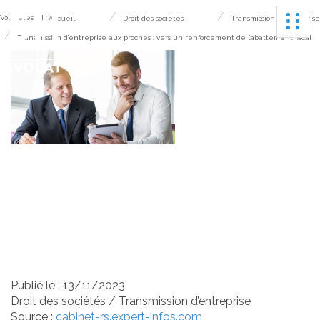
Ouvrir
Vous êtes ici :
Accueil
Droit des sociétés
Transmission d’entreprise
Transmission d’entreprise aux proches : vers un renforcement de l’abattement fiscal
Transmission d’entreprise
aux proches : vers un
renforcement de
l’abattement fiscal
Publié le :
13/11/2023
Droit des sociétés
/
Transmission d’entreprise
Source :
cabinet-rs.expert-infos.com