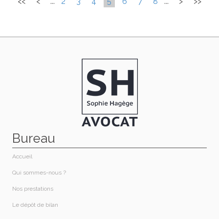
<<
<
...
2
3
4
5
6
7
8
...
>
>>
Bureau
Accueil
Qui sommes-nous ?​
Nos prestations​
Le dépôt de bilan