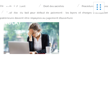
Ouvrir
Vous êtes ici :
Accueil
Droit des sociétés
Procédures collectives
Résiliation du bail pour défaut de paiement : les loyers et charges d'occupatio
postérieure doivent être impayées au jugement d’ouverture
Résiliation du bail pour
défaut de paiement : les
loyers et charges
d'occupation postérieure
doivent être impayées au