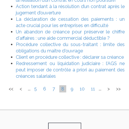
la résiliation d’un contrat en cours non poursuivi
Action tendant à la résolution d’un contrat après le
jugement d’ouverture
La déclaration de cessation des paiements : un
acte crucial pour les entreprises en difficulté
Un abandon de créance pour préserver le chiffre
d'affaires : une aide commercial déductible ?
Procédure collective du sous-traitant : limite des
obligations du maître d'ouvrage
Client en procédure collective : déclarer sa créance
Redressement ou liquidation judiciaire : l’AGS ne
peut imposer de contrôle a priori au paiement des
créances salariales
<<
<
...
5
6
7
8
9
10
11
...
>
>>