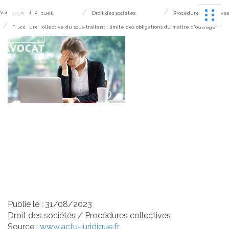
Ouvrir
Vous êtes ici :
Accueil
Droit des sociétés
Procédures collectives
Procédure collective du sous-traitant : limite des obligations du maître d'ouvrage
Procédure collective du
sous-traitant : limite des
obligations du maître
d'ouvrage
Publié le :
31/08/2023
Droit des sociétés
/
Procédures collectives
Source :
www.actu-juridique.fr