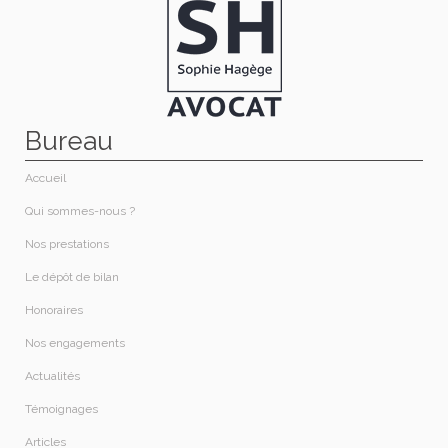
Bureau
Accueil
Qui sommes-nous ?​
Nos prestations​
Le dépôt de bilan
Honoraires​
Nos engagements
Actualités
Témoignages
Articles