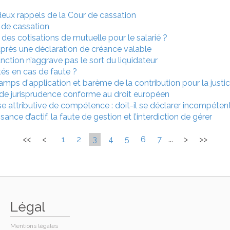
deux rappels de la Cour de cassation
 de cassation
d des cotisations de mutuelle pour le salarié ?
après une déclaration de créance valable
sanction n’aggrave pas le sort du liquidateur
tés en cas de faute ?
amps d'application et barème de la contribution pour la jus
t de jurisprudence conforme au droit européen
e attributive de compétence : doit-il se déclarer incompéten
sance d’actif, la faute de gestion et l’interdiction de gérer
<<
<
1
2
3
4
5
6
7
...
>
>>
Légal
Mentions légales