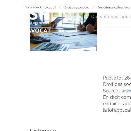
Vous êtes ici :
Accueil
Droit des sociétés
Procédures collectives
L’i
Accueil
Qui sommes-nous 
rep
déc
Publié le :
28
Droit des so
Source :
www
En droit com
entraîne l’ap
la loi applic
Historique