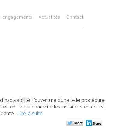
 ne peut
s engagements
Actualités
Contact
 une
nce valable
nsolvabilité. L’ouverture d’une telle procédure
efois, en ce qui concerne les instances en cours,
ndante...
Lire la suite