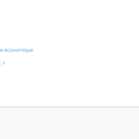
tice économique
t ?