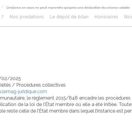
L’instance en cours ne peut reprendre qu’après une déclaration de créance valable
nstance en cours
?​
Nos prestations​
Le dépôt de bilan
Honoraires​
No
rendre qu’après
laration de créa
/02/2025
ciétés
/
Procédures collectives
.lemag-juridique.com
munautaire, le règlement 2015/848 encadre les procédures d’i
plication de la loi de l’État membre où elle a été initiée. Tout
able reste celle de l’État membre dans lequel l’instance est pe