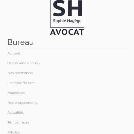
Bureau
Accueil
Qui sommes-nous ?​
Nos prestations​
Le dépôt de bilan
Honoraires​
Nos engagements
Actualités
Témoignages
Articles