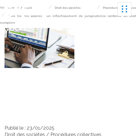
Ouvrir
Vous êtes ici :
Accueil
Droit des sociétés
Procédures collectives
Garantie des salaires : un infléchissement de jurisprudence conforme au droi
européen
Garantie des salaires : un
infléchissement de
jurisprudence conforme
au droit européen
Publié le :
23/01/2025
Droit des sociétés
/
Procédures collectives