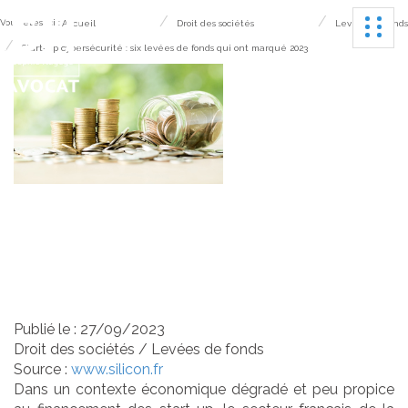
Ouvrir
Vous êtes ici :
Accueil
Droit des sociétés
Levées de fonds
Start-up cybersécurité : six levées de fonds qui ont marqué 2023
Start-up cybersécurité :
six levées de fonds qui
ont marqué 2023
Publié le :
27/09/2023
Droit des sociétés
/
Levées de fonds
Source :
www.silicon.fr
Dans un contexte économique dégradé et peu propice