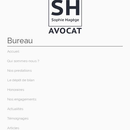
Bureau
Accueil
Qui sommes-nous ?​
Nos prestations​
Le dépôt de bilan
Honoraires​
Nos engagements
Actualités
Témoignages
Articles