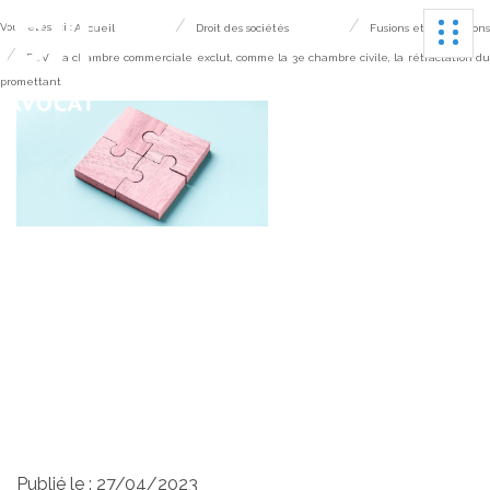
Ouvrir
Vous êtes ici :
Accueil
Droit des sociétés
Fusions et acquisitions
PUV : la chambre commerciale exclut, comme la 3e chambre civile, la rétractation d
promettant
PUV : la chambre
commerciale exclut,
comme la 3e chambre
civile, la rétractation du
promettant
Publié le :
27/04/2023