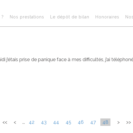
e
?​
Nos prestations​
Le dépôt de bilan
Honoraires​
No
 j’étais prise de panique face à mes difficultés, j’ai téléphon
<<
<
...
42
43
44
45
46
47
48
>
>>