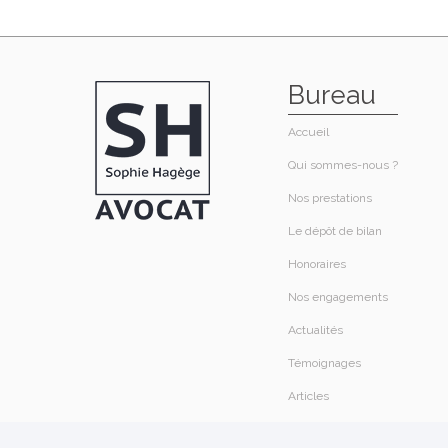
Bureau
Accueil
Qui sommes-nous ?​
Nos prestations​
Le dépôt de bilan
Honoraires​
Nos engagements
Actualités
Témoignages
Articles