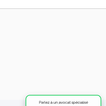
Parlez à un avocat spécialisé
Septeo Digital & Services © 2018