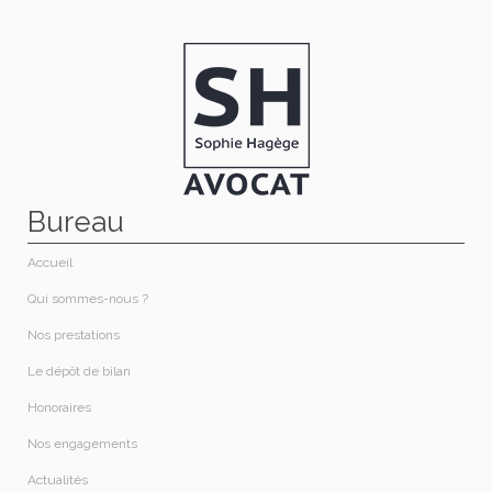
Bureau
Accueil
Qui sommes-nous ?​
Nos prestations​
Le dépôt de bilan
Honoraires​
Nos engagements
Actualités