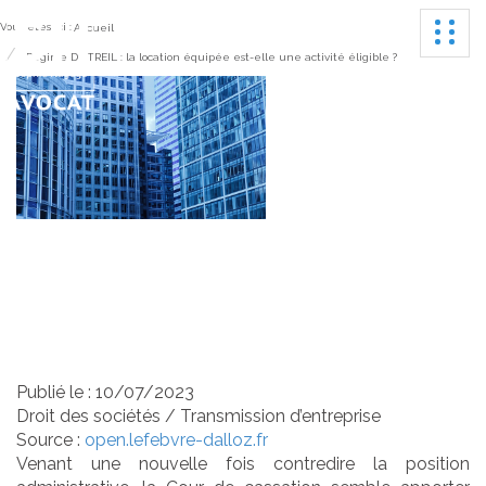
Ouvrir
Vous êtes ici :
Accueil
Régime DUTREIL : la location équipée est-elle une activité éligible ?
Régime DUTREIL : la
location équipée est-elle
une activité éligible ?
Publié le :
10/07/2023
Droit des sociétés
/
Transmission d’entreprise
Source :
open.lefebvre-dalloz.fr
Venant une nouvelle fois contredire la position