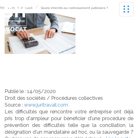
Ouvrir
Vous êtes ici :
Accueil
Quels intérêts au redressement judiciaire ?
Quels intérêts au
redressement judiciaire ?
Publié le :
14/05/2020
Droit des sociétés
/
Procédures collectives
Source :
www.juritravail.com
Les difficultés que rencontre votre entreprise ont déjà
pris trop d'ampleur pour bénéficier d'une procédure de
prévention des difficultés telle que la conciliation, la
désignation d'un mandataire ad hoc, ou la sauvegarde ?