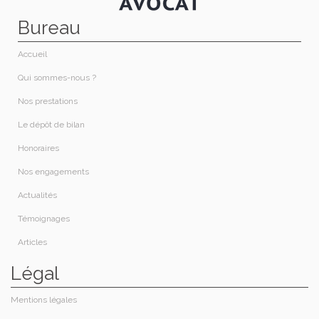
Bureau
Accueil
Qui sommes-nous ?​
Nos prestations​
Le dépôt de bilan
Honoraires​
Nos engagements
Actualités
Témoignages
Articles
Légal
Mentions légales