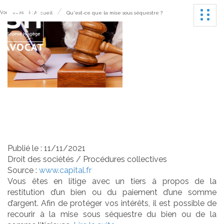
Ouvrir
Vous êtes ici :
Accueil
Qu'est-ce que la mise sous séquestre ?
Qu'est-ce que la mise
sous séquestre ?
Publié le :
11/11/2021
Droit des sociétés
/
Procédures collectives
Source :
www.capital.fr
Vous êtes en litige avec un tiers à propos de la
restitution d’un bien ou du paiement d’une somme
d’argent. Afin de protéger vos intérêts, il est possible de
recourir à la mise sous séquestre du bien ou de la