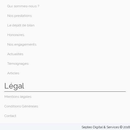
Qui sommes-nous ?​
Nos prestations​
Le dépôt de bilan
Honoraires​
Nos engagements
Actualités
Témoignages
Articles
Légal
Mentions légales
Conditions Générales
Contact
Septeo Digital & Services © 2018