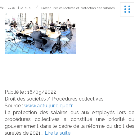
Ouvrir
Vous êtes ici :
Accueil
Procédures collectives et protection des salaires
Procédures collectives et
protection des salaires
Publié le :
16/09/2022
Droit des sociétés
/
Procédures collectives
Source :
www.actu-juridique.fr
La protection des salaires dus aux employés lors de
procédures collectives a constitué une priorité du
gouvernement dans le cadre de la réforme du droit des
sûretés de 2021...
Lire la suite