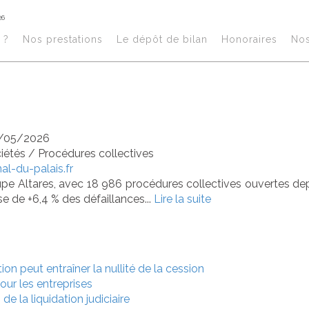
26
s de 19.000 défa
?​
Nos prestations​
Le dépôt de bilan
Honoraires​
No
 trimestre 2026
/05/2026
ciétés
/
Procédures collectives
nal-du-palais.fr
pe Altares, avec 18 986 procédures collectives ouvertes depu
e de +6,4 % des défaillances...
Lire la suite
on peut entraîner la nullité de la cession
pour les entreprises
de la liquidation judiciaire