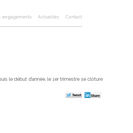
illances au
s engagements
Actualités
Contact
is le début d’année, le 1er trimestre se clôture