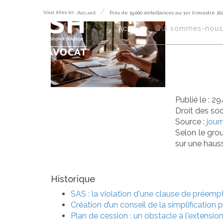
Vous êtes ici :
Accueil
Près de 19.000 défaillances au 1er trimestre 20
Prè
Accueil
Qui sommes-nous 
1er
Publié le :
29
Droit des so
Source :
jour
Selon le grou
sur une hauss
Historique
SAS : la violation d'une clause de préempti
Création d’un conseil de la simplification 
Plan de cession : un obstacle à l'extension 