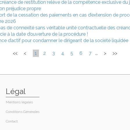
la créance de restitution relève de la compétence exclusive du
 son préjudice propre
eport de la cessation des paiements en cas d’extension de proc
tre 2026
s de connexité sans véritable unité contractuelle des créanc
précie à la date d’ouverture de la procédure !
sance d’actif pour condamner le dirigeant de la société liquidée
<<
<
1
2
3
4
5
6
7
...
>
>>
Légal
Mentions légales
Conditions Générales
Contact