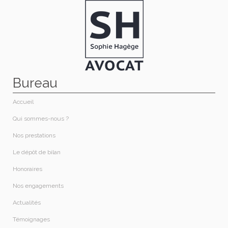
Bureau
Accueil
Qui sommes-nous ?​
Nos prestations​
Le dépôt de bilan
Honoraires​
Nos engagements
Actualités
Témoignages