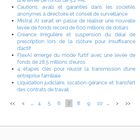
une levée de fonds de 5,2 M€
Cautions, avals et garanties dans les sociétés
anonymes à directoire et conseil de surveillance
Mistral AI serait en passe de réaliser une nouvelle
levée de fonds record de 600 millions de dollars
Créance irrégulière et suspension du délai de
prescription lors de la clôture pour insuffisance
d’actif
FlexAI émerge du mode furtif avec une levée de
fonds de 28,5 millions d'euros
4 étapes clés pour réussir la transmission d’une
entreprise familiale
Liquidation judiciaire, location-gérance et transfert
des contrats de travail
<<
<
...
4
5
6
7
8
9
10
...
>
>>