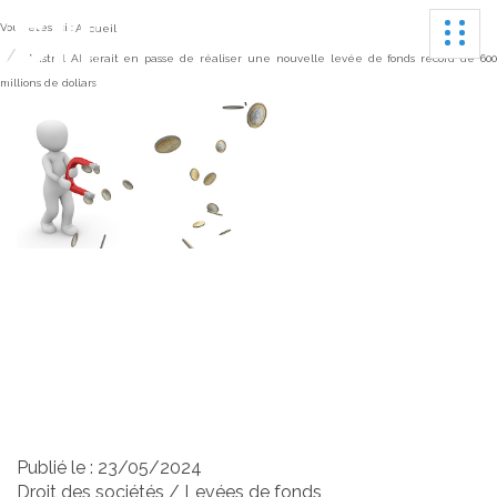
Ouvrir
Vous êtes ici :
Accueil
Mistral AI serait en passe de réaliser une nouvelle levée de fonds record de 60
millions de dollars
Mistral AI serait en passe
de réaliser une nouvelle
levée de fonds record de
600 millions de dollars
Publié le :
23/05/2024
Droit des sociétés
/
Levées de fonds