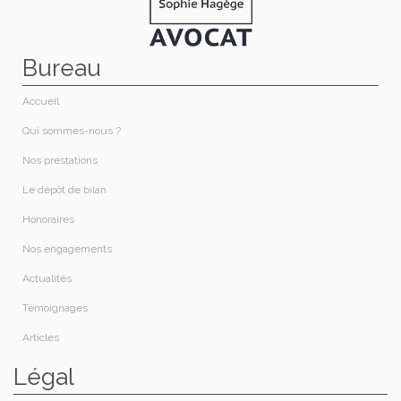
Bureau
Accueil
Qui sommes-nous ?​
Nos prestations​
Le dépôt de bilan
Honoraires​
Nos engagements
Actualités
Témoignages
Articles
Légal