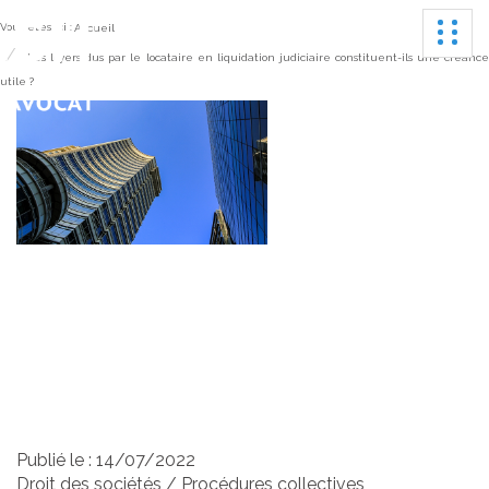
Ouvrir
Vous êtes ici :
Accueil
Les loyers dus par le locataire en liquidation judiciaire constituent-ils une créanc
utile ?
Les loyers dus par le
locataire en liquidation
judiciaire constituent-ils
une créance utile ?
Publié le :
14/07/2022
Droit des sociétés
/
Procédures collectives