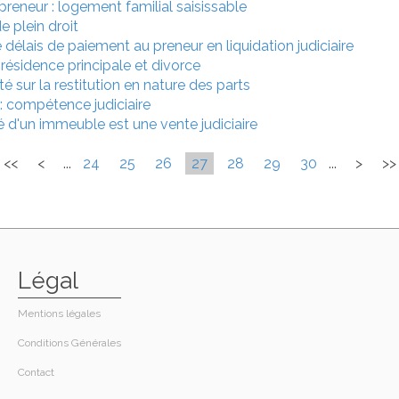
epreneur : logement familial saisissable
e plein droit
élais de paiement au preneur en liquidation judiciaire
la résidence principale et divorce
é sur la restitution en nature des parts
: compétence judiciaire
gré d'un immeuble est une vente judiciaire
<<
<
...
24
25
26
27
28
29
30
...
>
>>
Légal
Mentions légales
Conditions Générales
Contact