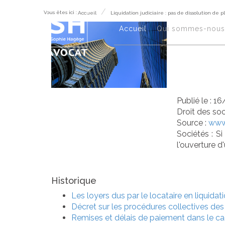
Vous êtes ici :
Accueil
Liquidation judiciaire : pas de dissolution de p
Liq
Accueil
Qui sommes-nous 
dis
Publié le :
16
Droit des so
Source :
www.
Sociétés : Si
l'ouverture 
Historique
Les loyers dus par le locataire en liquidati
Décret sur les procédures collectives des 
Remises et délais de paiement dans le ca