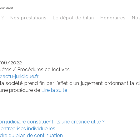
lein droit
uidation judiciair
?​
Nos prestations​
Le dépôt de bilan
Honoraires​
No
solution de plein
/06/2022
ciétés
/
Procédures collectives
actu-juridique.fr
 la société prend fin par l'effet d'un jugement ordonnant la clô
d'une procédure de
Lire la suite
on judiciaire constituent-ils une créance utile ?
entreprises individuelles
dre du plan de continuation