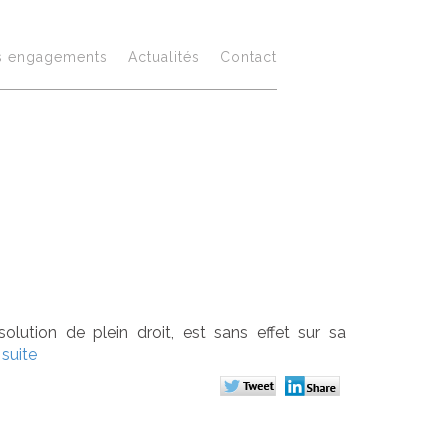
e :
s engagements
Actualités
Contact
ciété et
s sociales
ssolution de plein droit, est sans effet sur sa
 suite