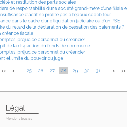
ociété et restitution des parts sociales
ère de responsabilité d’une société grand-mère d’une filiale en 
 insuffisance d'actif ne profite pas à l'époux codébiteur
ance dans le cadre d'une liquidation judiciaire ou d'un PSE
re du retard de la déclaration de cessation des paiements ?
a créance fiscale
 comptes, préjudice personnel du créancier
pit de la disparition du fonds de commerce
 comptes, préjudice personnel du créancier
t et limite du pouvoir du juge
<<
<
...
25
26
27
28
29
30
31
...
>
>>
Légal
Mentions légales