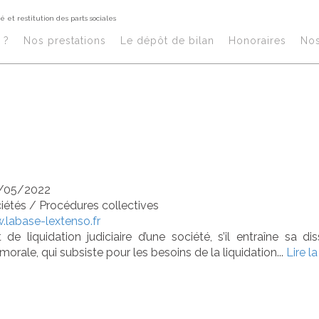
té et restitution des parts sociales
uidation judiciair
?​
Nos prestations​
Le dépôt de bilan
Honoraires​
No
solution d’une so
titution des part
/05/2022
ciétés
/
Procédures collectives
labase-lextenso.fr
de liquidation judiciaire d’une société, s’il entraîne sa di
morale, qui subsiste pour les besoins de la liquidation...
Lire la