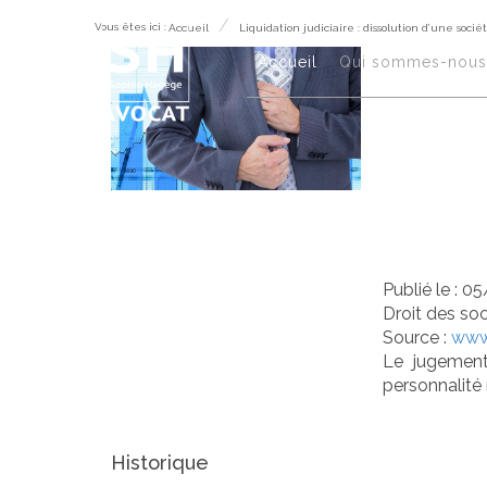
Vous êtes ici :
Accueil
Liquidation judiciaire : dissolution d’une socié
Liq
Accueil
Qui sommes-nous 
dis
res
Publié le :
05
Droit des so
Source :
www.
Le jugement 
personnalité 
Historique