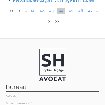
Responsabilité du garant d'un agent immobilier
<<
<
...
41
42
43
44
45
46
47
...
>
>>
Bureau
Accueil
Qui sommes-nous ?​