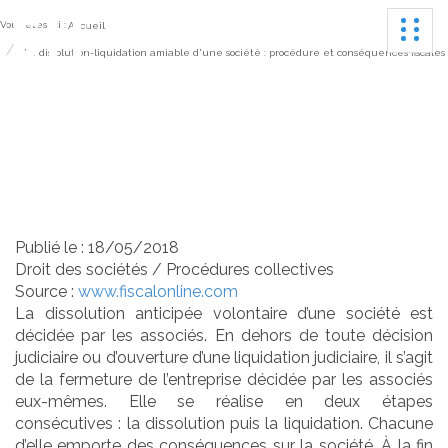
Ouvrir
Vous êtes ici :
Accueil
La dissolution-liquidation amiable d'une société : procédure et conséquences fiscales
La dissolution-liquidation
amiable d'une société :
procédure et
conséquences fiscales
Publié le :
18/05/2018
Droit des sociétés
/
Procédures collectives
Source :
www.fiscalonline.com
La dissolution anticipée volontaire d’une société est
décidée par les associés. En dehors de toute décision
judiciaire ou d’ouverture d’une liquidation judiciaire, il s’agit
de la fermeture de l’entreprise décidée par les associés
eux-mêmes. Elle se réalise en deux étapes
consécutives : la dissolution puis la liquidation. Chacune
d’elle emporte des conséquences sur la société. À la fin