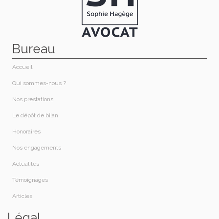
Bureau
Accueil
Qui sommes-nous ?​
Nos prestations​
Le dépôt de bilan
Honoraires​
Nos engagements
Actualités
Témoignages
Articles
Légal