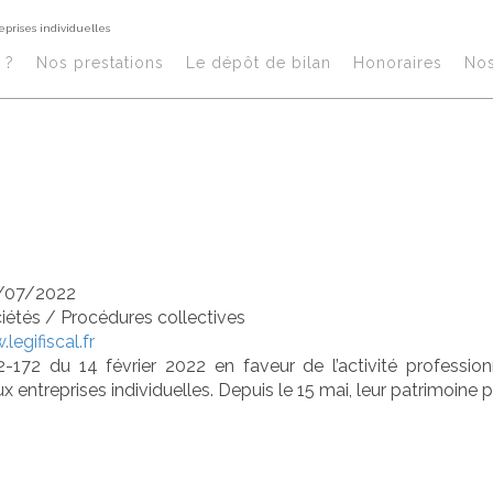
eprises individuelles
ret sur les pro
?​
Nos prestations​
Le dépôt de bilan
Honoraires​
No
lectives des ent
ividuelles
/07/2022
ciétés
/
Procédures collectives
legifiscal.fr
2-172 du 14 février 2022 en faveur de l’activité professio
x entreprises individuelles. Depuis le 15 mai, leur patrimoine