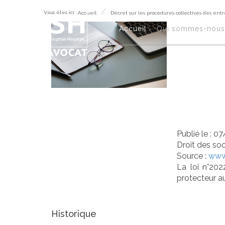
Vous êtes ici :
Accueil
Décret sur les procédures collectives des entr
Déc
Accueil
Qui sommes-nous 
col
ind
Publié le :
07
Droit des so
Source :
www.
La loi n°202
protecteur au
Historique