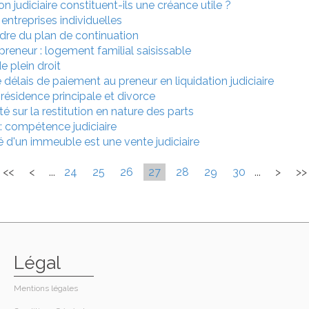
on judiciaire constituent-ils une créance utile ?
entreprises individuelles
dre du plan de continuation
epreneur : logement familial saisissable
e plein droit
élais de paiement au preneur en liquidation judiciaire
la résidence principale et divorce
é sur la restitution en nature des parts
: compétence judiciaire
gré d'un immeuble est une vente judiciaire
<<
<
...
24
25
26
27
28
29
30
...
>
>>
Légal
Mentions légales