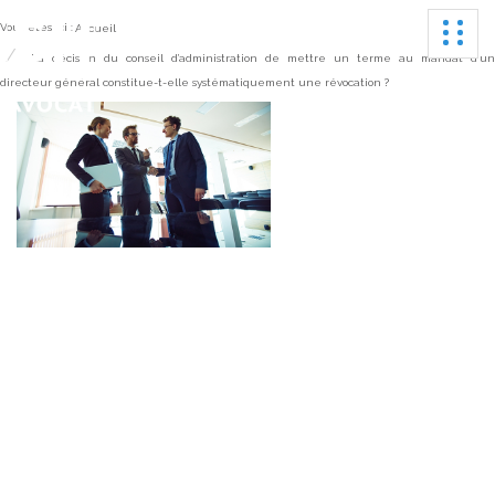
Ouvrir
Vous êtes ici :
Accueil
La décision du conseil d’administration de mettre un terme au mandat d’un
directeur général constitue-t-elle systématiquement une révocation ?
La décision du conseil
d’administration de
mettre un terme au
mandat d’un directeur
général constitue-t-elle