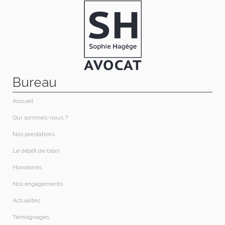
Bureau
Accueil
Qui sommes-nous ?​
Nos prestations​
Le dépôt de bilan
Honoraires​
Nos engagements
Actualités
Témoignages