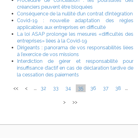
Procédure de conciliation : les poursuites des
créanciers peuvent être bloquées
Conséquence de la nullité d’un contrat d’intégration
Covid-19 : nouvelle adaptation des règles
applicables aux entreprises en difficulté
La loi ASAP prolonge les mesures «difficultés des
entreprises» liées à la Covid-19
Dirigeants : panorama de vos responsabilités liées
à l’exercice de vos missions
Interdiction de gérer et responsabilité pour
insuffisance d’actif en cas de déclaration tardive de
la cessation des paiements
<<
<
...
32
33
34
35
36
37
38
...
>
>>