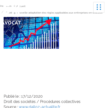
Ouvrir
Vous êtes ici :
Accueil
Covid-19 : nouvelle adaptation des règles applicables aux entreprises en difficulté
Covid-19 : nouvelle
adaptation des règles
applicables aux
entreprises en difficulté
Publié le :
17/12/2020
Droit des sociétés
/
Procédures collectives
Source :
www.dalloz-actualite.fr