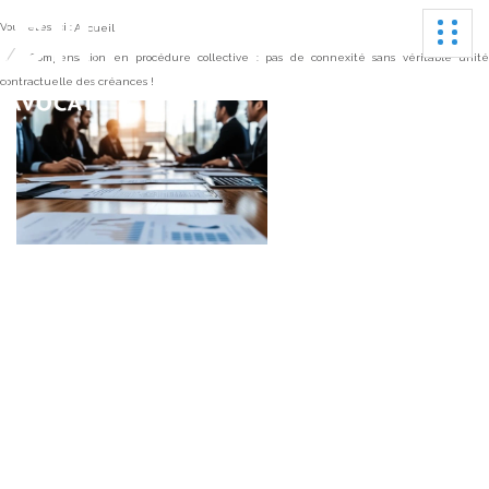
Ouvrir
Vous êtes ici :
Accueil
Compensation en procédure collective : pas de connexité sans véritable unit
contractuelle des créances !
Compensation en
procédure collective : pas
de connexité sans
véritable unité
contractuelle des