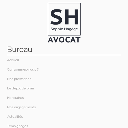
Bureau
Accueil
Qui sommes-nous ?​
Nos prestations​
Le dépôt de bilan
Honoraires​
Nos engagements
Actualités
Témoignages