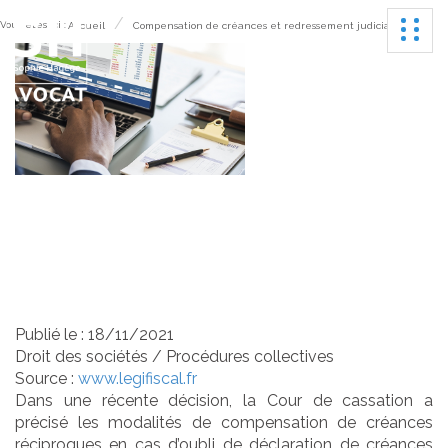
Ouvrir
Vous êtes ici :
Accueil
Compensation de créances et redressement judiciaire
Compensation de
créances et redressement
judiciaire
Publié le :
18/11/2021
Droit des sociétés
/
Procédures collectives
Source :
www.legifiscal.fr
Dans une récente décision, la Cour de cassation a
précisé les modalités de compensation de créances
réciproques en cas d’oubli de déclaration de créances