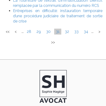
La fourniture de l’extrait d’immatriculation bientôt
remplacée par la communication du numéro RCS
Entreprises en difficulté: instauration temporaire
d’une procédure judiciaire de traitement de sortie
de crise
<<
<
...
28
29
30
31
32
33
34
...
>
>>