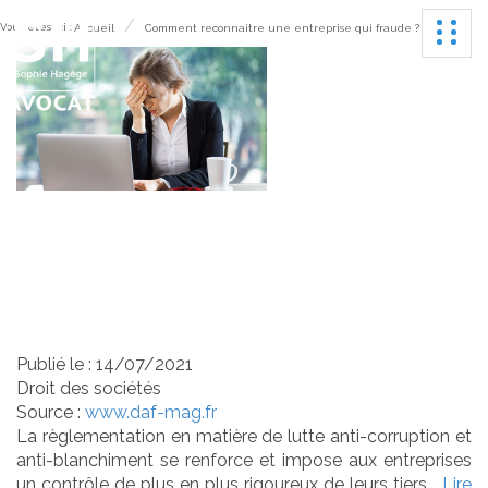
Ouvrir
Vous êtes ici :
Accueil
Comment reconnaitre une entreprise qui fraude ?
Comment reconnaitre
une entreprise qui fraude
?
Publié le :
14/07/2021
Droit des sociétés
Source :
www.daf-mag.fr
La règlementation en matière de lutte anti-corruption et
anti-blanchiment se renforce et impose aux entreprises
un contrôle de plus en plus rigoureux de leurs tiers...
Lire