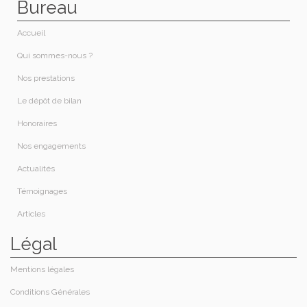
Bureau
Accueil
Qui sommes-nous ?​
Nos prestations​
Le dépôt de bilan
Honoraires​
Nos engagements
Actualités
Témoignages
Articles
Légal
Mentions légales
Conditions Générales