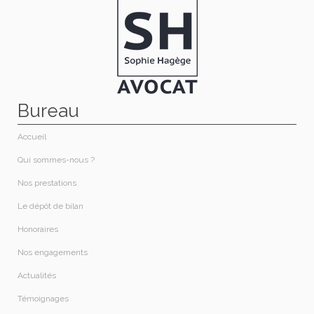
Bureau
Accueil
Qui sommes-nous ?​
Nos prestations​
Le dépôt de bilan
Honoraires​
Nos engagements
Actualités
Témoignages