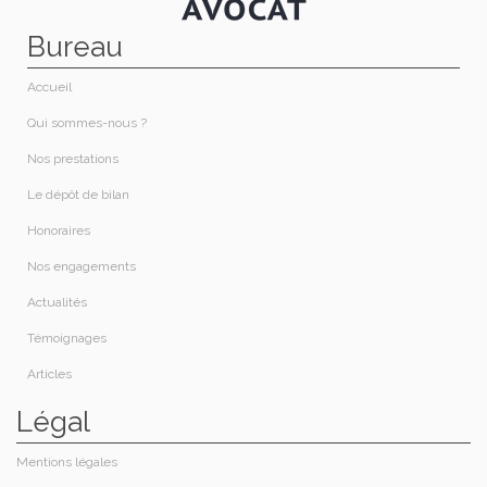
Bureau
Accueil
Qui sommes-nous ?​
Nos prestations​
Le dépôt de bilan
Honoraires​
Nos engagements
Actualités
Témoignages
Articles
Légal
Mentions légales